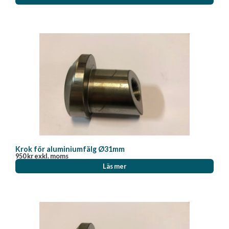
Krok för aluminiumfälg Ø31mm
950
kr
exkl. moms
Läs mer