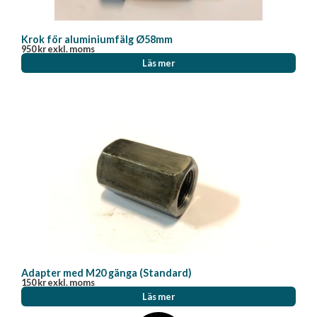
Krok för aluminiumfälg Ø58mm
950
kr
exkl. moms
Läs mer
Adapter med M20 gänga (Standard)
150
kr
exkl. moms
Läs mer