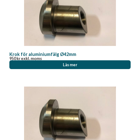
Krok för aluminiumfälg Ø42mm
950
kr
exkl. moms
Läs mer