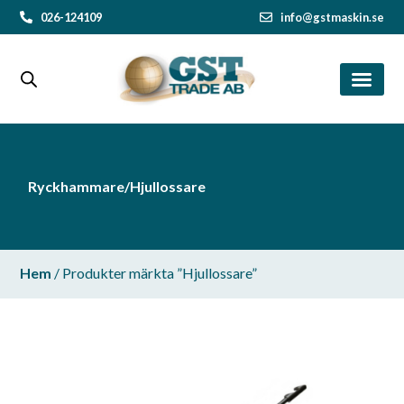
026-124109
info@gstmaskin.se
Ryckhammare/Hjullossare
Hem
/ Produkter märkta ”Hjullossare”