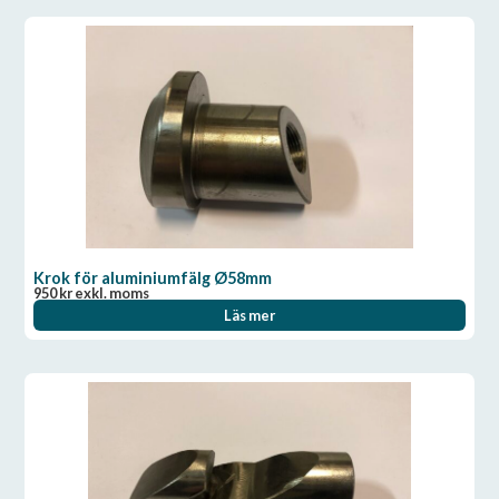
Krok för aluminiumfälg Ø58mm
950
kr
exkl. moms
Läs mer