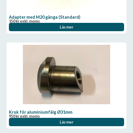
Adapter med M20 gänga (Standard)
150
kr
exkl. moms
Läs mer
Krok för aluminiumfälg Ø31mm
950
kr
exkl. moms
Läs mer