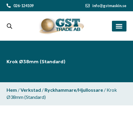
026-124109
info@gstmaskin.se
Krok Ø38mm (Standard)
Hem
/
Verkstad
/
Ryckhammare/Hjullossare
/ Krok
Ø38mm (Standard)