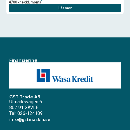
4700
kr
exkl. moms
Läs mer
Finansiering
GST Trade AB
Utmarksvägen 6
802 91 GÄVLE
Tel: 026-124109
info@gstmaskin.se