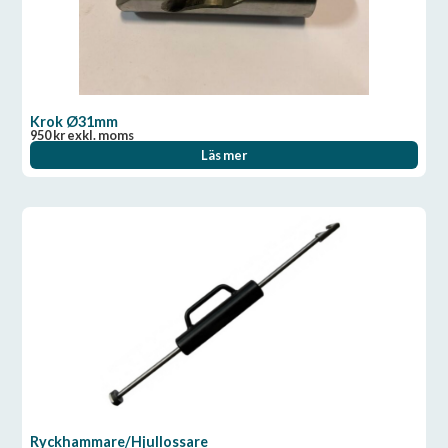
Krok Ø31mm
950
kr
exkl. moms
Läs mer
Ryckhammare/Hjullossare