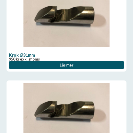
Krok Ø31mm
950
kr
exkl. moms
Läs mer