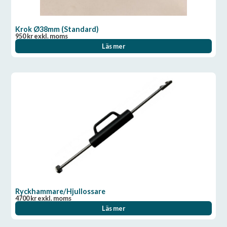
Krok Ø38mm (Standard)
950
kr
exkl. moms
Läs mer
Ryckhammare/Hjullossare
4700
kr
exkl. moms
Läs mer