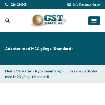
026-124109
info@gstmaskin.se
Adapter med M20 gänga (Standard)
Hem
/
Verkstad
/
Ryckhammare/Hjullossare
/ Adapter
med M20 gänga (Standard)