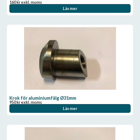
160
kr
exkl. moms
Läs mer
Krok för aluminiumfälg Ø31mm
950
kr
exkl. moms
Läs mer