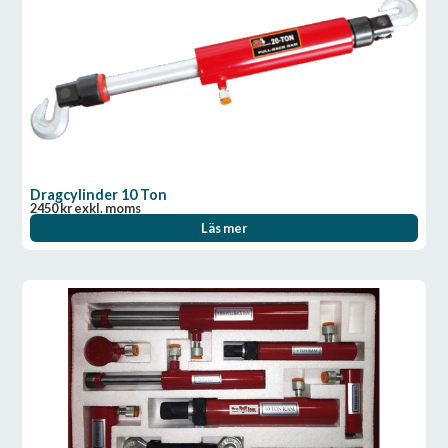
Dragcylinder 10 Ton
2450
kr
exkl. moms
Läs mer