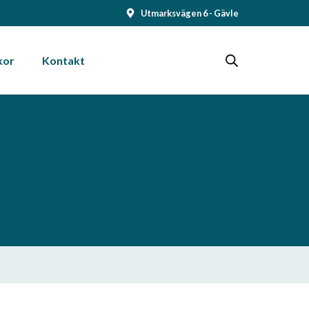
Utmarksvägen 6 - Gävle
kor
Kontakt