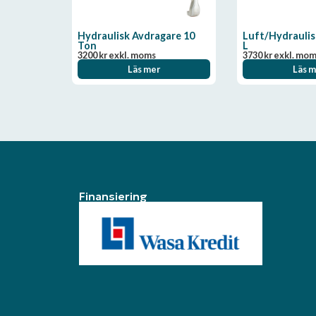
Hydraulisk Avdragare 10
Luft/Hydraulis
Ton
L
3200
kr
exkl. moms
3730
kr
exkl. mo
Läs mer
Läs m
Finansiering