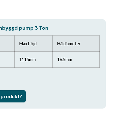
 inbyggd pump 3 Ton
Max.höjd
Håldiameter
1115mm
16.5mm
a produkt?