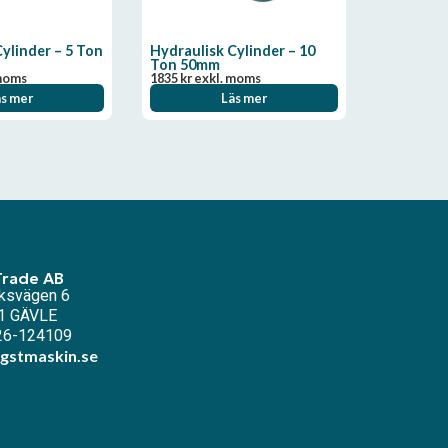
ylinder – 5 Ton
Hydraulisk Cylinder – 10
Ton 50mm
moms
1835
kr
exkl. moms
äs mer
Läs mer
Trade AB
ksvägen 6
1 GÄVLE
026-124109
gstmaskin.se