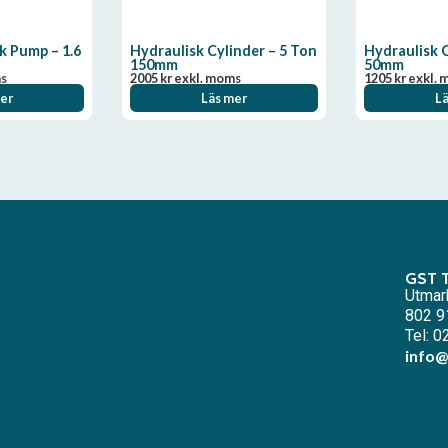
k Pump – 1.6
Hydraulisk Cylinder – 5 Ton
Hydraulisk C
150mm
50mm
ms
2005
kr
exkl. moms
1205
kr
exkl. 
er
Läs mer
L
GST 
Utmar
802 9
Tel: 
info@