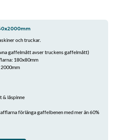
0x60x2000mm
askiner och truckar.
na gaffelmått avser truckens gaffelmått)
fflarna: 180x80mm
d: 2000mm
t & låspinne
sgafflarna förlänga gaffelbenen med mer än 60%