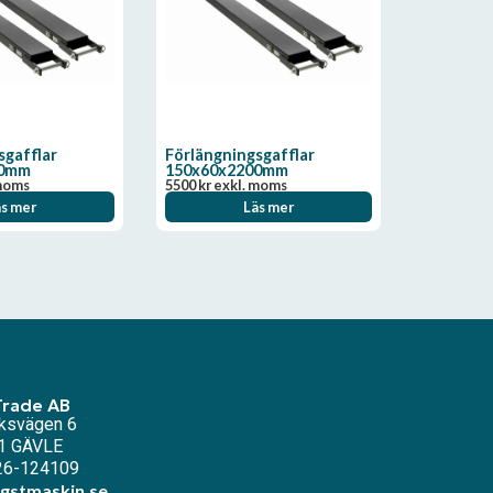
sgafflar
Förlängningsgafflar
00mm
150x60x2200mm
moms
5500
kr
exkl. moms
äs mer
Läs mer
Trade AB
ksvägen 6
1 GÄVLE
026-124109
gstmaskin.se