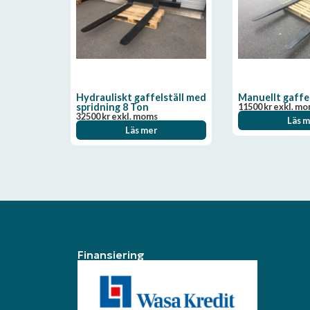
Hydrauliskt gaffelställ med
Manuellt gaffel
spridning 8 Ton
11500
kr
exkl. m
32500
kr
exkl. moms
Läs m
Läs mer
Finansiering