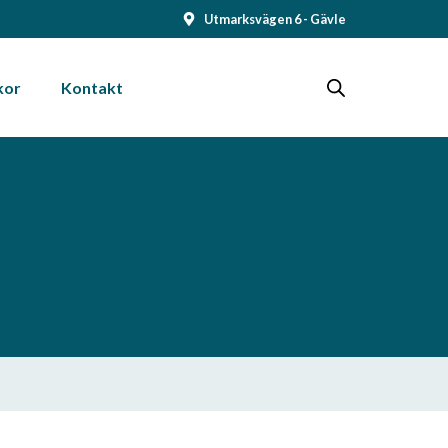
Utmarksvägen 6 - Gävle
kor
Kontakt