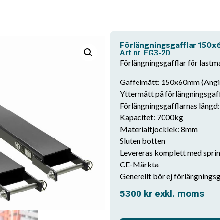
Förlängningsgafflar 15
Art.nr. FG3-20
Förlängningsgafflar för lastm
Gaffelmått: 150x60mm (Angiv
Yttermått på förlängningsga
Förlängningsgafflarnas läng
Kapacitet: 7000kg
Materialtjocklek: 8mm
Sluten botten
Levereras komplett med sprin
CE-Märkta
Generellt bör ej förlängning
5300
kr
exkl. moms