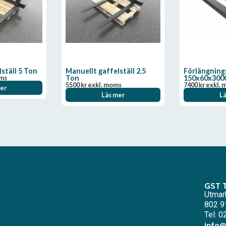
ställ 5 Ton
Manuellt gaffelställ 2.5
Förlängning
oms
Ton
150x60x30
5500
kr
exkl. moms
7400
kr
exkl. 
er
Läs mer
L
GST 
Utmar
802 9
Tel: 
info@