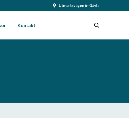
Utmarksvägen 6 - Gävle
kor
Kontakt