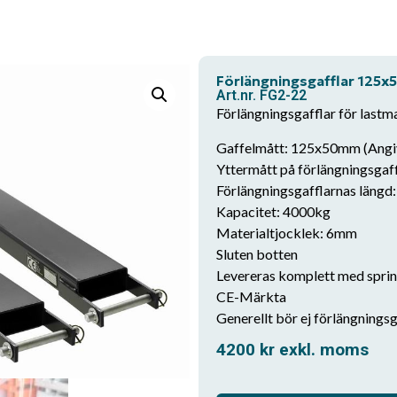
Förlängningsgafflar 12
Art.nr. FG2-22
Förlängningsgafflar för lastm
Gaffelmått: 125x50mm (Angiv
Yttermått på förlängningsga
Förlängningsgafflarnas läng
Kapacitet: 4000kg
Materialtjocklek: 6mm
Sluten botten
Levereras komplett med sprin
CE-Märkta
Generellt bör ej förlängning
4200
kr
exkl. moms