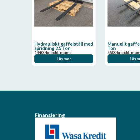
Hydrauliskt gaffelställ med
Manuellt gaffel
spridning 2.5 Ton
Ton
14400
kr
exkl. moms
5500
kr
exkl. mo
Läs mer
Läs m
Finansiering