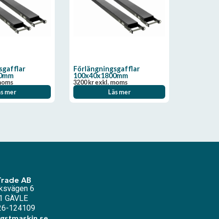
sgafflar
Förlängningsgafflar
00mm
100x40x1800mm
moms
3200
kr
exkl. moms
äs mer
Läs mer
Trade AB
ksvägen 6
1 GÄVLE
026-124109
gstmaskin.se