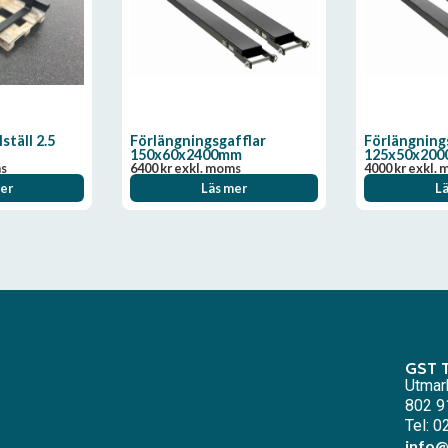
ställ 2.5
Förlängningsgafflar
Förlängning
150x60x2400mm
125x50x20
ms
6400
kr
exkl. moms
4000
kr
exkl. 
er
Läs mer
L
GST 
Utmar
802 9
Tel: 
info@