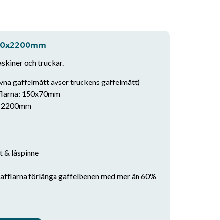
5x50x2200mm
askiner och truckar.
na gaffelmått avser truckens gaffelmått)
fflarna: 150x70mm
d: 2200mm
t & låspinne
sgafflarna förlänga gaffelbenen med mer än 60%