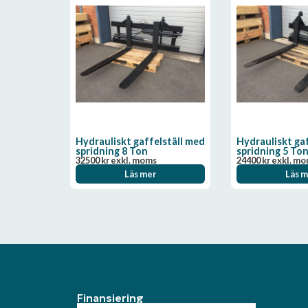
Hydrauliskt gaffelställ med
Hydrauliskt ga
spridning 8 Ton
spridning 5 To
32500
kr
exkl. moms
24400
kr
exkl. m
Läs mer
Läs m
Finansiering