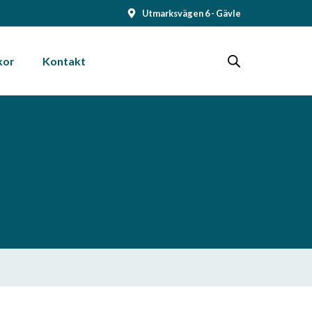
Utmarksvägen 6 - Gävle
kor
Kontakt