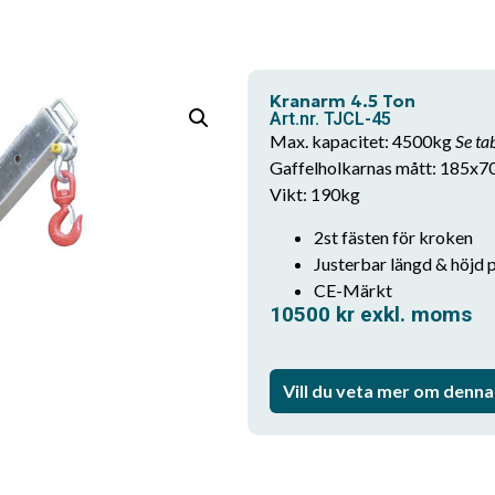
Kranarm 4.5 Ton
Art.nr. TJCL-45
Max. kapacitet: 4500kg
Se ta
Gaffelholkarnas mått: 185x
Vikt: 190kg
2st fästen för kroken
Justerbar längd & höjd
CE-Märkt
10500
kr
exkl. moms
Vill du veta mer om denn