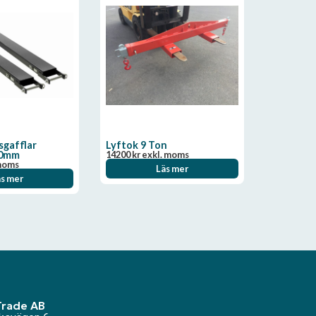
sgafflar
Lyftok 9 Ton
00mm
14200
kr
exkl. moms
moms
Läs mer
äs mer
Trade AB