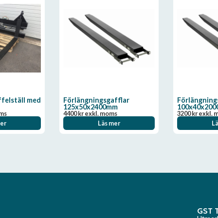
ffelställ med
Förlängningsgafflar
Förlängning
n
125x50x2400mm
100x40x20
oms
4400
kr
exkl. moms
3200
kr
exkl. 
er
Läs mer
L
GST 