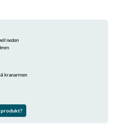
bell nedan
70mm
 på kranarmen
a produkt?