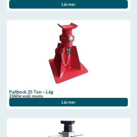
Läs mer
Pallbock 25 Ton – Låg
2360
kr
exkl. moms
Läs mer