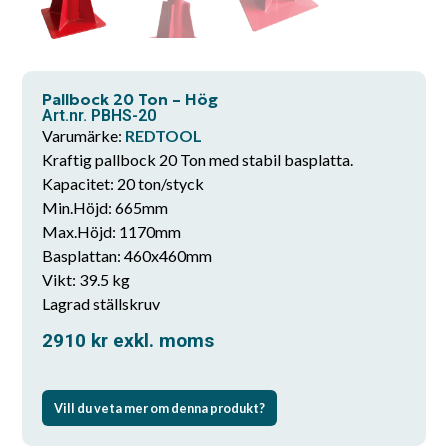
Pallbock 20 Ton – Hög
Art.nr. PBHS-20
Varumärke:
REDTOOL
Kraftig pallbock 20 Ton med stabil basplatta.
Kapacitet: 20 ton/styck
Min.Höjd: 665mm
Max.Höjd: 1170mm
Basplattan: 460x460mm
Vikt: 39.5 kg
Lagrad ställskruv
2910
kr
exkl. moms
Vill du veta mer om denna produkt?