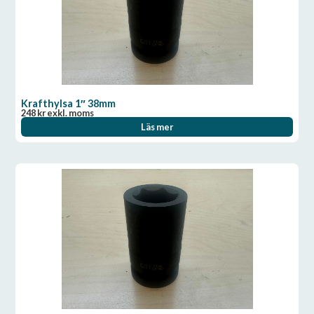
Krafthylsa 1″ 38mm
248
kr
exkl. moms
Läs mer