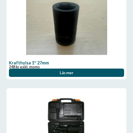
Krafthylsa 1″ 27mm
248
kr
exkl. moms
Läs mer