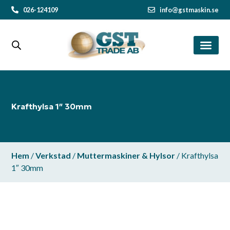
026-124109
info@gstmaskin.se
Krafthylsa 1″ 30mm
Hem
/
Verkstad
/
Muttermaskiner & Hylsor
/ Krafthylsa
1″ 30mm