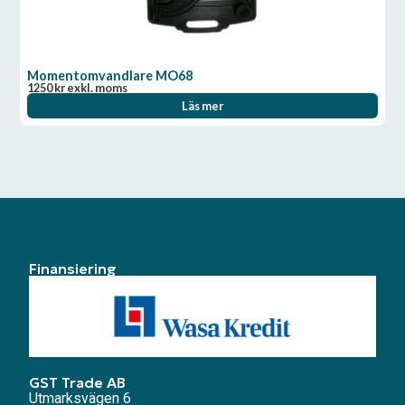
Momentomvandlare MO68
1250
kr
exkl. moms
Läs mer
Finansiering
GST Trade AB
Utmarksvägen 6