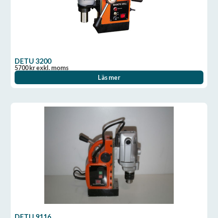
DETU 3200
5700
kr
exkl. moms
Läs mer
DETU 9116