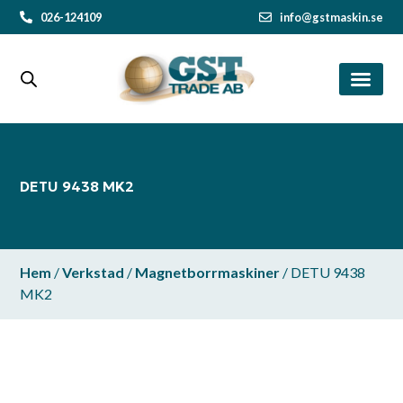
026-124109
info@gstmaskin.se
DETU 9438 MK2
Hem
/
Verkstad
/
Magnetborrmaskiner
/ DETU 9438
MK2