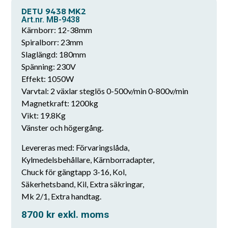
DETU 9438 MK2
Art.nr. MB-9438
Kärnborr: 12-38mm
Spiralborr: 23mm
Slaglängd: 180mm
Spänning: 230V
Effekt: 1050W
Varvtal: 2 växlar steglös 0-500v/min 0-800v/min
Magnetkraft: 1200kg
Vikt: 19.8Kg
Vänster och högergång.
Levereras med: Förvaringslåda,
Kylmedelsbehållare, Kärnborradapter,
Chuck för gängtapp 3-16, Kol,
Säkerhetsband, Kil, Extra säkringar,
Mk 2/1, Extra handtag.
8700
kr
exkl. moms