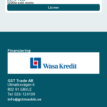
5200
kr
exkl. moms
Läs mer
Finansiering
GST Trade AB
Utmarksvägen 6
802 91 GÄVLE
Tel: 026-124109
info@gstmaskin.se