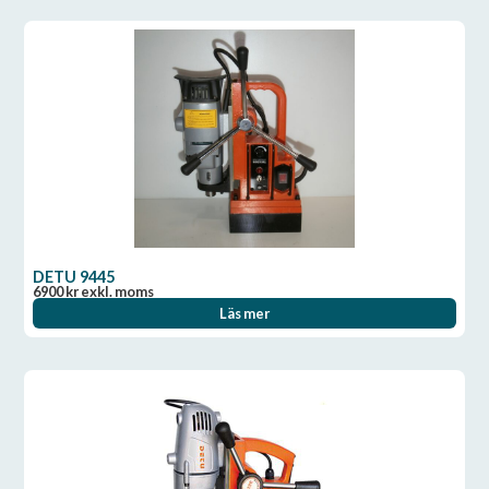
DETU 9445
6900
kr
exkl. moms
Läs mer