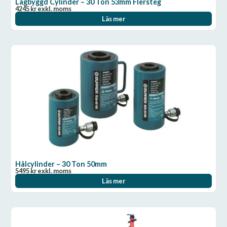
Lågbyggd Cylinder – 30 Ton 53mm Flersteg
4245
kr
exkl. moms
Läs mer
Hålcylinder – 30 Ton 50mm
5495
kr
exkl. moms
Läs mer