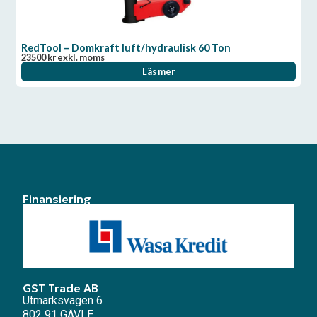
RedTool – Domkraft luft/hydraulisk 60 Ton
23500
kr
exkl. moms
Läs mer
Finansiering
GST Trade AB
Utmarksvägen 6
802 91 GÄVLE