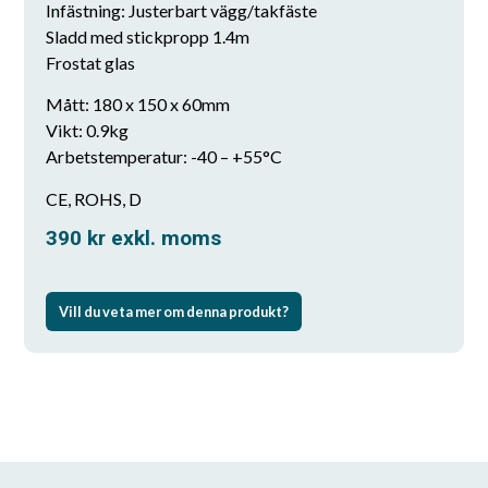
Infästning: Justerbart vägg/takfäste
Sladd med stickpropp 1.4m
Frostat glas
Mått: 180 x 150 x 60mm
Vikt: 0.9kg
Arbetstemperatur: -40 – +55°C
CE, ROHS, D
390
kr
exkl. moms
Vill du veta mer om denna produkt?