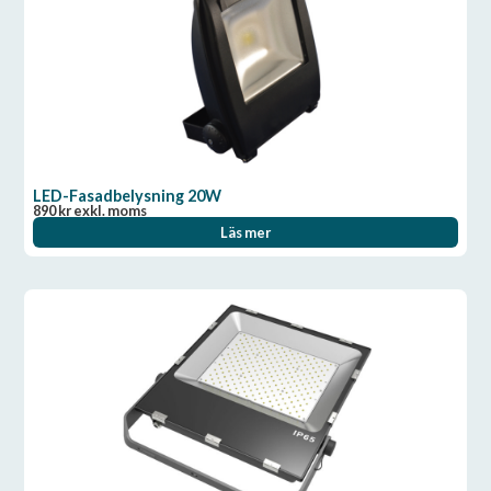
LED-Fasadbelysning 20W
890
kr
exkl. moms
Läs mer