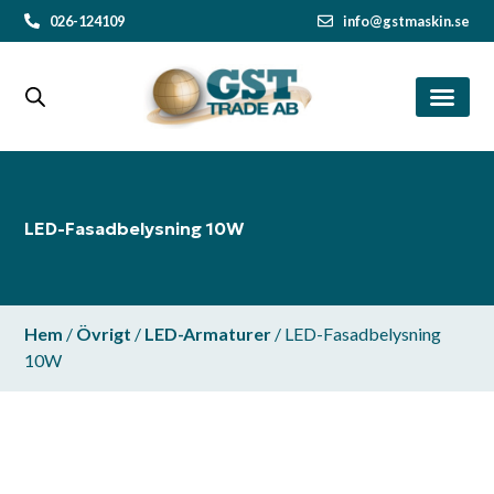
026-124109
info@gstmaskin.se
LED-Fasadbelysning 10W
Hem
/
Övrigt
/
LED-Armaturer
/ LED-Fasadbelysning
10W