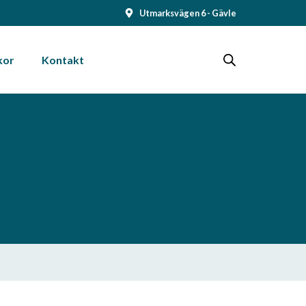
Utmarksvägen 6 - Gävle
kor
Kontakt