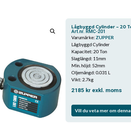
Lågbyggd Cylinder – 20 
Art.nr. RMC-201
Varumärke:
ZUPPER
Lågbyggd Cylinder
Kapacitet: 20 Ton
Slaglängd: 11mm
Min. höjd: 52mm
Oljemängd: 0.031 L
Vikt: 2.7kg
2185
kr
exkl. moms
Vill du veta mer om denn